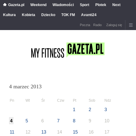
Gazeta.pl
Weekend
Wiadomości
Sport
Plotek
Next
Kultura
Kobieta
Dziecko
TOK FM
Avanti24
Poczta
Radio
Zaloguj się
4 marzec 2013
Pn
Wt
Śr
Czw
Pt
Sob
Ndz
1
2
3
4
5
6
7
8
9
10
11
12
13
14
15
16
17