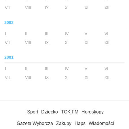
VII
VIII
IX
X
XI
XII
2002
I
II
III
IV
V
VI
VII
VIII
IX
X
XI
XII
2001
I
II
III
IV
V
VI
VII
VIII
IX
X
XI
XII
Sport
Dziecko
TOK FM
Horoskopy
Gazeta Wyborcza
Zakupy
Haps
Wiadomości