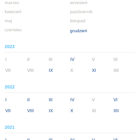
marzec
wrzesień
kwiecień
październik
maj
listopad
czerwiec
grudzień
2023
I
II
III
IV
V
VI
VII
VIII
IX
X
XI
XII
2022
I
II
III
IV
V
VI
VII
VIII
IX
X
XI
XII
2021