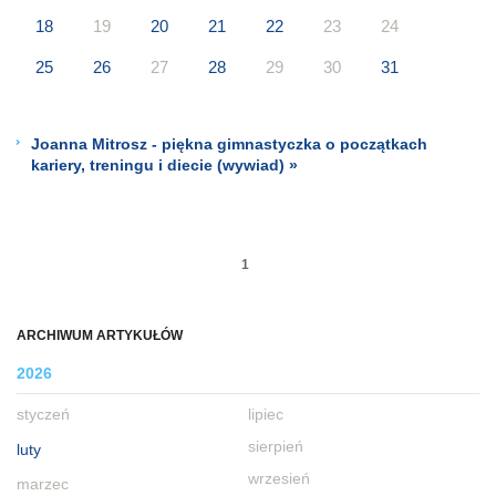
18
19
20
21
22
23
24
25
26
27
28
29
30
31
Joanna Mitrosz - piękna gimnastyczka o początkach
kariery, treningu i diecie (wywiad) »
1
ARCHIWUM ARTYKUŁÓW
2026
styczeń
lipiec
sierpień
luty
wrzesień
marzec