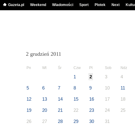
Gazeta.pl
Weekend
Wiadomości
Sport
Plotek
Next
Kultu
2 grudzień 2011
Pn
Wt
Śr
Czw
Pt
Sob
Ndz
1
2
3
4
5
6
7
8
9
10
11
12
13
14
15
16
17
18
19
20
21
22
23
24
25
26
27
28
29
30
31