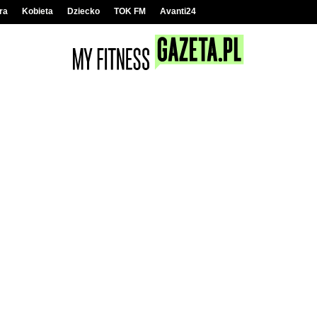
ra
Kobieta
Dziecko
TOK FM
Avanti24