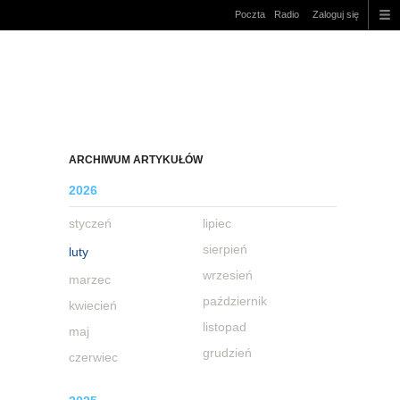
Poczta
Radio
Zaloguj się
ARCHIWUM ARTYKUŁÓW
2026
styczeń
lipiec
sierpień
luty
wrzesień
marzec
październik
kwiecień
listopad
maj
grudzień
czerwiec