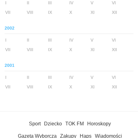
I
II
III
IV
V
VI
VII
VIII
IX
X
XI
XII
2002
I
II
III
IV
V
VI
VII
VIII
IX
X
XI
XII
2001
I
II
III
IV
V
VI
VII
VIII
IX
X
XI
XII
Sport
Dziecko
TOK FM
Horoskopy
Gazeta Wyborcza
Zakupy
Haps
Wiadomości