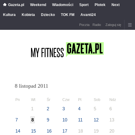
Gazeta.pl
Weekend
Wiadomości
Sport
Plotek
Next
Kultura
Kobieta
Dziecko
TOK FM
Avanti24
Poczta
Radio
Zaloguj się
8 listopad 2011
Pn
Wt
Śr
Czw
Pt
Sob
Ndz
1
2
3
4
5
6
7
8
9
10
11
12
13
14
15
16
17
18
19
20