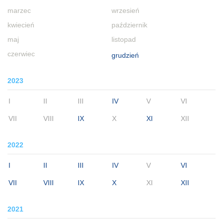
marzec
wrzesień
kwiecień
październik
maj
listopad
czerwiec
grudzień
2023
I
II
III
IV
V
VI
VII
VIII
IX
X
XI
XII
2022
I
II
III
IV
V
VI
VII
VIII
IX
X
XI
XII
2021