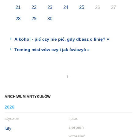
21
22
23
24
25
26
27
28
29
30
Alkohol - pić czy nie pić, gdy dbasz o linię? »
Trening mistrzów czyli jak ćwiczyć »
1
ARCHIWUM ARTYKUŁÓW
2026
styczeń
lipiec
sierpień
luty
wrzesień