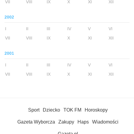
VII
VIII
IX
X
XI
XII
2002
I
II
III
IV
V
VI
VII
VIII
IX
X
XI
XII
2001
I
II
III
IV
V
VI
VII
VIII
IX
X
XI
XII
Sport
Dziecko
TOK FM
Horoskopy
Gazeta Wyborcza
Zakupy
Haps
Wiadomości
Gazeta.pl