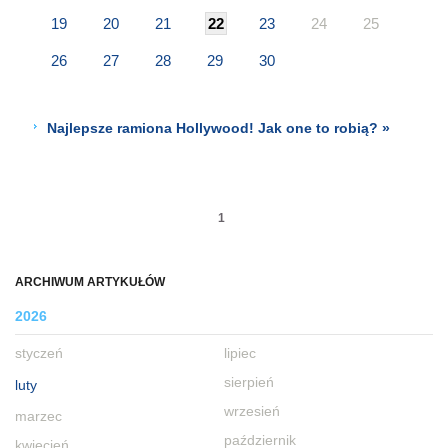
19
20
21
22
23
24
25
26
27
28
29
30
Najlepsze ramiona Hollywood! Jak one to robią? »
1
ARCHIWUM ARTYKUŁÓW
2026
styczeń
lipiec
sierpień
luty
wrzesień
marzec
październik
kwiecień