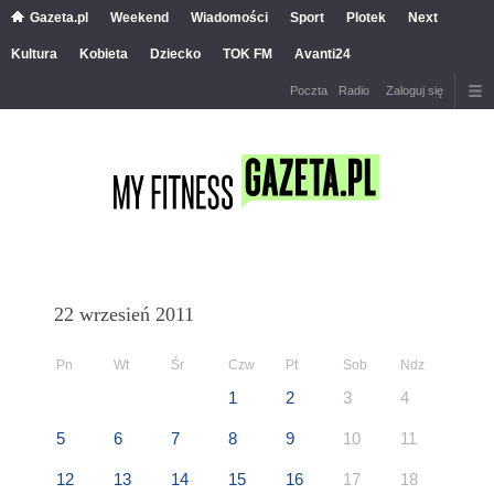
Gazeta.pl
Weekend
Wiadomości
Sport
Plotek
Next
Kultura
Kobieta
Dziecko
TOK FM
Avanti24
Poczta
Radio
Zaloguj się
22 wrzesień 2011
Pn
Wt
Śr
Czw
Pt
Sob
Ndz
1
2
3
4
5
6
7
8
9
10
11
12
13
14
15
16
17
18