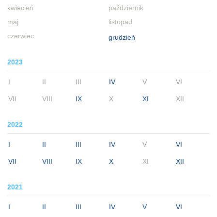
kwiecień
październik
maj
listopad
czerwiec
grudzień
2023
I
II
III
IV
V
VI
VII
VIII
IX
X
XI
XII
2022
I
II
III
IV
V
VI
VII
VIII
IX
X
XI
XII
2021
I
II
III
IV
V
VI