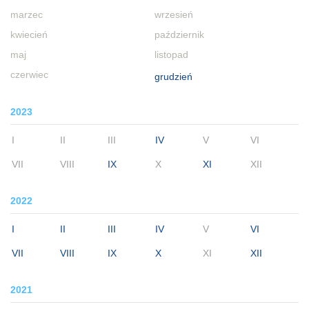
marzec
wrzesień
kwiecień
październik
maj
listopad
czerwiec
grudzień
2023
I
II
III
IV
V
VI
VII
VIII
IX
X
XI
XII
2022
I
II
III
IV
V
VI
VII
VIII
IX
X
XI
XII
2021