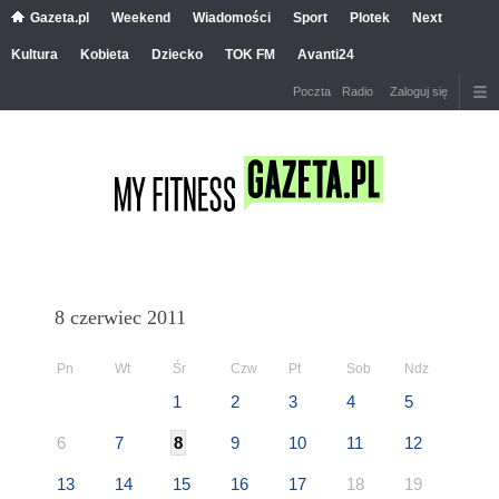
Gazeta.pl
Weekend
Wiadomości
Sport
Plotek
Next
Kultura
Kobieta
Dziecko
TOK FM
Avanti24
Poczta
Radio
Zaloguj się
8 czerwiec 2011
Pn
Wt
Śr
Czw
Pt
Sob
Ndz
1
2
3
4
5
6
7
8
9
10
11
12
13
14
15
16
17
18
19