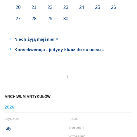
20
21
22
23
24
25
26
27
28
29
30
Niech żyją mięśnie! »
Konsekwencja - jedyny klucz do sukcesu »
1
ARCHIWUM ARTYKUŁÓW
2026
styczeń
lipiec
sierpień
luty
wrzesień