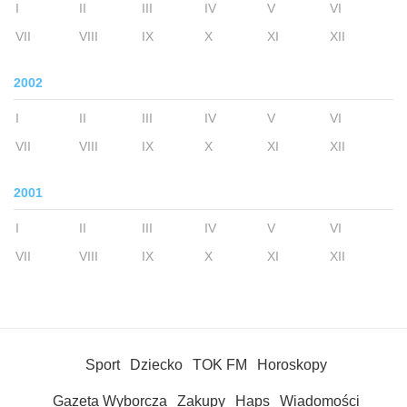
I
II
III
IV
V
VI
VII
VIII
IX
X
XI
XII
2002
I
II
III
IV
V
VI
VII
VIII
IX
X
XI
XII
2001
I
II
III
IV
V
VI
VII
VIII
IX
X
XI
XII
Sport
Dziecko
TOK FM
Horoskopy
Gazeta Wyborcza
Zakupy
Haps
Wiadomości