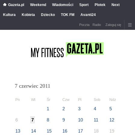
Gazeta.pl
Weekend
Wiadomości
Sport
Plotek
Next
Kultura
Kobieta
Dziecko
TOK FM
Avanti24
Poczta
Radio
Zaloguj się
7 czerwiec 2011
Pn
Wt
Śr
Czw
Pt
Sob
Ndz
1
2
3
4
5
6
7
8
9
10
11
12
13
14
15
16
17
18
19