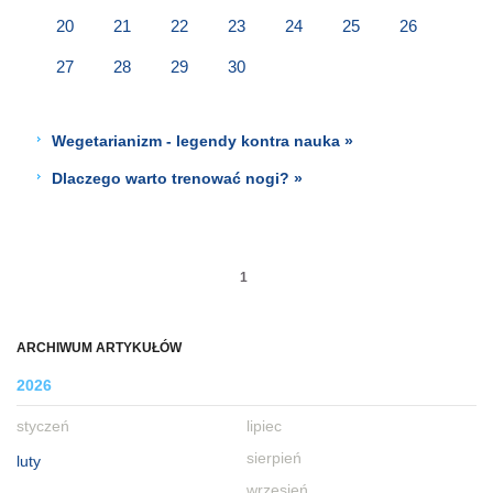
20
21
22
23
24
25
26
27
28
29
30
Wegetarianizm - legendy kontra nauka »
Dlaczego warto trenować nogi? »
1
ARCHIWUM ARTYKUŁÓW
2026
styczeń
lipiec
sierpień
luty
wrzesień