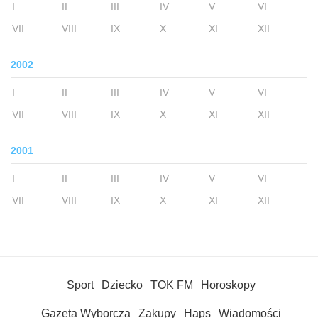
I
II
III
IV
V
VI
VII
VIII
IX
X
XI
XII
2002
I
II
III
IV
V
VI
VII
VIII
IX
X
XI
XII
2001
I
II
III
IV
V
VI
VII
VIII
IX
X
XI
XII
Sport
Dziecko
TOK FM
Horoskopy
Gazeta Wyborcza
Zakupy
Haps
Wiadomości