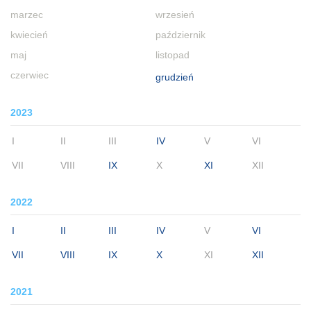
marzec
wrzesień
kwiecień
październik
maj
listopad
czerwiec
grudzień
2023
I
II
III
IV
V
VI
VII
VIII
IX
X
XI
XII
2022
I
II
III
IV
V
VI
VII
VIII
IX
X
XI
XII
2021