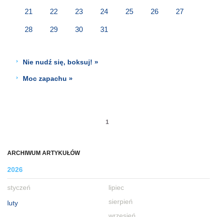
21
22
23
24
25
26
27
28
29
30
31
Nie nudź się, boksuj! »
Moc zapachu »
1
ARCHIWUM ARTYKUŁÓW
2026
styczeń
lipiec
sierpień
luty
wrzesień