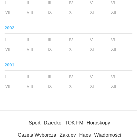
I
II
III
IV
V
VI
VII
VIII
IX
X
XI
XII
2002
I
II
III
IV
V
VI
VII
VIII
IX
X
XI
XII
2001
I
II
III
IV
V
VI
VII
VIII
IX
X
XI
XII
Sport
Dziecko
TOK FM
Horoskopy
Gazeta Wyborcza
Zakupy
Haps
Wiadomości