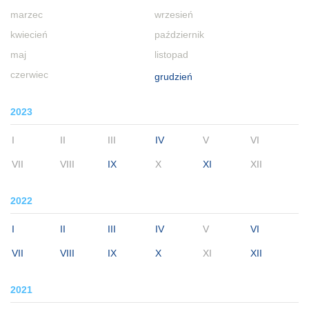
marzec
wrzesień
kwiecień
październik
maj
listopad
czerwiec
grudzień
2023
I
II
III
IV
V
VI
VII
VIII
IX
X
XI
XII
2022
I
II
III
IV
V
VI
VII
VIII
IX
X
XI
XII
2021