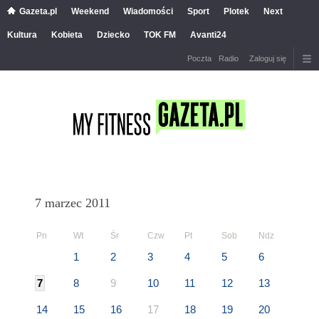
Gazeta.pl
Weekend
Wiadomości
Sport
Plotek
Next
Kultura
Kobieta
Dziecko
TOK FM
Avanti24
Poczta
Radio
Zaloguj się
7 marzec 2011
Pn
Wt
Śr
Czw
Pt
Sob
Ndz
1
2
3
4
5
6
7
8
9
10
11
12
13
14
15
16
17
18
19
20