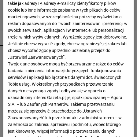
takie jak adresy IP, adresy e-mail czy identyfikatory plików
cookie lub inne informacje zapisane w tych plikach do celów
marketingowych, w szczególności na potrzeby wyświetlania
reklam dopasowanych do Twoich zainteresowań i preferencji w
swoich serwisach, aplikacjach i w Internecie lub personalizacji
treści w nich wyświetlanych. Wyrażenie zgody jest dobrowolne.
POPULARNE
NAJNOWSZE
Jeśli nie chcesz wyrazić zgody, chcesz ograniczyć jej zakres lub
chcesz wycofać zgodę uprzednio udzieloną przejdź do
Brutalny atak przed Złotymi Tarasami. Policjanci
„Ustawień Zaawansowanych”.
szukają napastnika. "Nie uniknie
Twoje dane osobowe mogą być przetwarzane także do celów
odpowiedzialności"
badania i mierzenia informacji dotyczących funkcjonowania
serwisów i aplikacji lub łączone z danymi dot. świadczonych
Porównał Karola Nawrockiego do Shreka.
Tobie usług. W określonych przypadkach przetwarzanie
Prokuratura wykonała nieoczekiwany ruch
danych nie wymaga zgody i odbywa się w oparciu o
uzasadniony interes Gazeta.pl, jej spółki powiązanej – Agora
S.A. – lub Zaufanych Partnerów. Takiemu przetwarzaniu
Zełenski, Załużny czy Fedorow? Nowy sondaż
możesz się sprzeciwić, przechodząc do „Ustawień
pokazuje wyraźnego faworyta wyborów w
Zaawansowanych” lub przez kontakt z administratorem – w
Ukrainie
zależności od zakresu sprzeciwu i podmiotu, wobec którego
jest kierowany. Więcej informacji o przetwarzaniu danych
Nowy raport wywiadu USA. "Wall Street Journal":