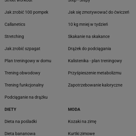
Street workout
Step - Stepy
Jak zrobić 100 pompek
Jak się zmotywować do ćwiczeń
Callanetics
10 kg mniej w tydzień
Stretching
Skakanie na skakance
Jak zrobić szpagat
Drążek do podciągania
Plan treningowy w domu
Kalistenika - plan treningowy
Trening obwodowy
Przyśpieszenie metabolizmu
Trening funkcjonalny
Zapotrzebowanie kaloryczne
Podciąganie na drążku
DIETY
MODA
Dieta na pośladki
Kozaki na zimę
Dieta bananowa
Kurtki zimowe