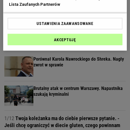
Spór na Kremlu? Burmistrz Moskwy ostrzega. "To
Lista Zaufanych Partnerów
może zabić kraj"
USTAWIENIA ZAAWANSOWANE
Raport wywiadu USA. "WSJ": Putin może
zaatakować NATO nawet tej jesieni
AKCEPTUJĘ
Porównał Karola Nawrockiego do Shreka. Nagły
zwrot w sprawie
Brutalny atak w centrum Warszawy. Napastnika
szukają kryminalni
1/12
Twoja koleżanka ma do ciebie pierwsze pytanie. -
Jeśli chcę ograniczyć w diecie gluten, czego powinnam