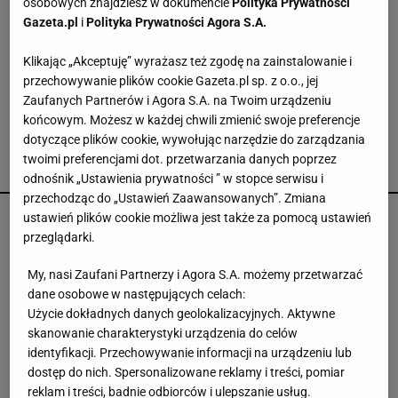
osobowych znajdziesz w dokumencie
Polityka Prywatności
Putin może zaatakować NATO nawet tej jesieni
Gazeta.pl
i
Polityka Prywatności Agora S.A.
Klikając „Akceptuję” wyrażasz też zgodę na zainstalowanie i
Hołownia szykuje wielki powrót? "Planują
polityczny zamach"
przechowywanie plików cookie Gazeta.pl sp. z o.o., jej
Zaufanych Partnerów i Agora S.A. na Twoim urządzeniu
końcowym. Możesz w każdej chwili zmienić swoje preferencje
dotyczące plików cookie, wywołując narzędzie do zarządzania
twoimi preferencjami dot. przetwarzania danych poprzez
POLECAMY
odnośnik „Ustawienia prywatności ” w stopce serwisu i
przechodząc do „Ustawień Zaawansowanych”. Zmiana
ustawień plików cookie możliwa jest także za pomocą ustawień
Media: Lider Iranu w stanie krytycznym.
Prezydent miał tajne spotkanie
przeglądarki.
My, nasi Zaufani Partnerzy i Agora S.A. możemy przetwarzać
dane osobowe w następujących celach:
Makabryczna zbrodnia pod Radomiem. Kobieta
Użycie dokładnych danych geolokalizacyjnych. Aktywne
zmarła od uderzeń młotkiem
skanowanie charakterystyki urządzenia do celów
identyfikacji. Przechowywanie informacji na urządzeniu lub
dostęp do nich. Spersonalizowane reklamy i treści, pomiar
reklam i treści, badnie odbiorców i ulepszanie usług.