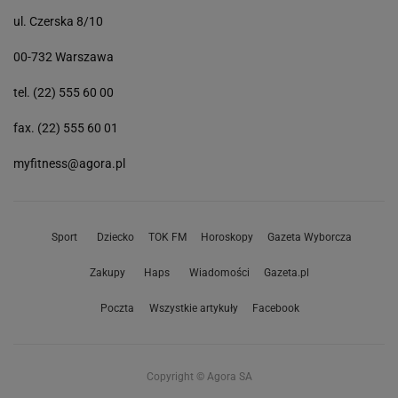
ul. Czerska 8/10
00-732 Warszawa
tel. (22) 555 60 00
fax. (22) 555 60 01
myfitness@agora.pl
Sport
Dziecko
TOK FM
Horoskopy
Gazeta Wyborcza
Zakupy
Haps
Wiadomości
Gazeta.pl
Poczta
Wszystkie artykuły
Facebook
Copyright © Agora SA