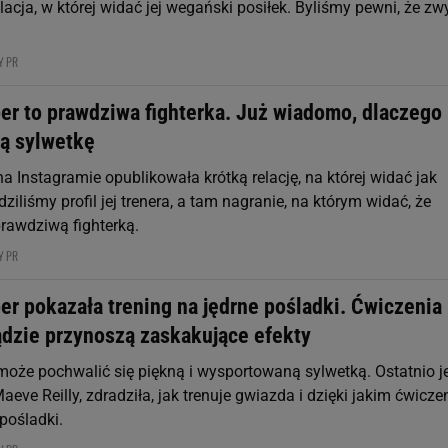
elacja, w której widać jej wegański posiłek. Byliśmy pewni, że zw
Y PR
ber to prawdziwa fighterka. Już wiadomo, dlaczego
łą sylwetkę
na Instagramie opublikowała krótką relację, na której widać jak
ziliśmy profil jej trenera, a tam nagranie, na którym widać, że
prawdziwą fighterką.
Y PR
er pokazała trening na jędrne pośladki. Ćwiczenia
ądzie przynoszą zaskakujące efekty
 może pochwalić się piękną i wysportowaną sylwetką. Ostatnio je
Maeve Reilly, zdradziła, jak trenuje gwiazda i dzięki jakim ćwicz
pośladki.