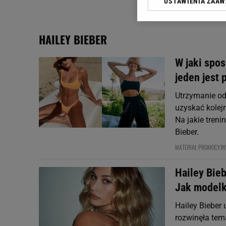
USTAWIENIA ZAA
Klikając „Akceptuję” wyra
Zaufanych Partnerów i A
dotyczące plików cookie,
HAILEY BIEBER
odnośnik „Ustawienia pr
plików cookie możliwa je
W jaki spo
My, nasi Zaufani Partne
jeden jest 
Użycie dokładnych danych
Przechowywanie informacji
Utrzymanie od
badnie odbiorców i uleps
uzyskać kolej
Na jakie treni
Bieber.
MATERIAŁ PROMOCYJN
Hailey Bieb
Jak modelk
Hailey Bieber
rozwinęła tema