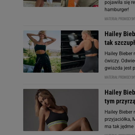
pojawiła się r
hamburger!
MATERIAŁ PROMOCYJN
Hailey Bie
tak szczup
Hailey Bieber 
ćwiczy. Odwied
gwiazda jest 
MATERIAŁ PROMOCYJN
Hailey Bieb
tym przyrz
Hailey Bieber
przyjaciółka, 
ma tak jędrne 