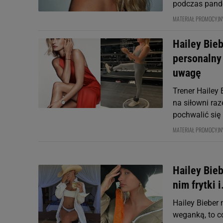
podczas pand
MATERIAŁ PROMOCYJN
Hailey Bieb
personalny
uwagę
Trener Hailey 
na siłowni ra
pochwalić się
MATERIAŁ PROMOCYJN
Hailey Bieb
nim frytki 
Hailey Bieber 
weganką, to co