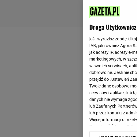
Droga Użytkownicz
jeśli wyrazisz zgodę klika
IAB, jak również Agora S
jak adresy IP, adresy e-m
marketingowych, w szcze
w swoich serwisach, aplik
dobrowolne. Jeśli nie ch
przejdź do „Ustawień Z
Twoje dane osobowe mogą
serwisów i aplikacji lub
danych nie wymaga zgody 
lub Zaufanych Partnerów
lub przez kontakt z admi
Więcej informacji o prz
Prywatności Agora S.A.