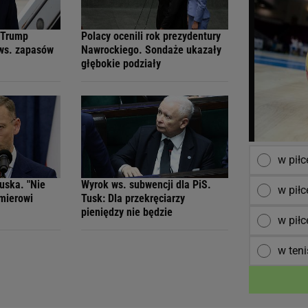
 Trump
Polacy ocenili rok prezydentury
 ws. zapasów
Nawrockiego. Sondaże ukazały
głębokie podziały
w pił
uska. "Nie
Wyrok ws. subwencji dla PiS.
w piłc
mierowi
Tusk: Dla przekręciarzy
pieniędzy nie będzie
w piłc
w teni