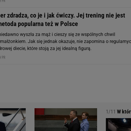
Y PR
r zdradza, co je i jak ćwiczy. Jej trening nie jest
 metoda popularna też w Polsce
 niedawno wyszła za mąż i cieszy się ze wspólnych chwil
małżonkiem. Jak się jednak okazuje, nie zapomina o regularny
rowej diecie, które stoją za jej idealną figurą.
Y PR
1/11
W który