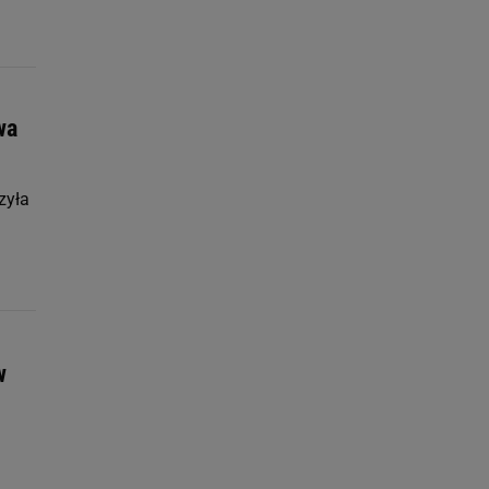
wa
zyła
w