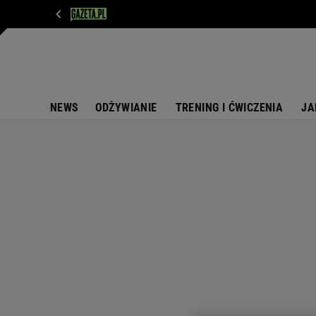
WIADOMOŚCI
NEXT
SPORT
PLOTEK
D
NEWS
ODŻYWIANIE
TRENING I ĆWICZENIA
JA