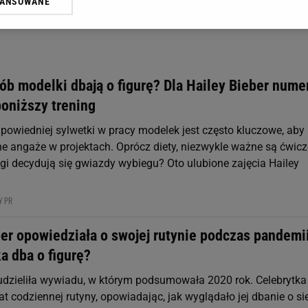
WANSOWANE
żasz też zgodę na zainstalowanie i przechowywanie plików cookie Gazeta.p
gora S.A. na Twoim urządzeniu końcowym. Możesz w każdej chwili zmien
 wywołując narzędzie do zarządzania twoimi preferencjami dot. przetw
ywatności ” w stopce serwisu i przechodząc do „Ustawień Zaawansowan
st także za pomocą ustawień przeglądarki.
sób modelki dbają o figurę? Dla Hailey Bieber num
rzy i Agora S.A. możemy przetwarzać dane osobowe w następujących cel
poniższy trening
 geolokalizacyjnych. Aktywne skanowanie charakterystyki urządzenia do
 na urządzeniu lub dostęp do nich. Spersonalizowane reklamy i treści, p
powiedniej sylwetki w pracy modelek jest często kluczowe, aby
zanie usług.
Lista Zaufanych Partnerów
ne angaże w projektach. Oprócz diety, niezwykle ważne są ćwicz
ngi decydują się gwiazdy wybiegu? Oto ulubione zajęcia Hailey
Y PR
er opowiedziała o swojej rutynie podczas pandemii
a dba o figurę?
 udzieliła wywiadu, w którym podsumowała 2020 rok. Celebrytka
t codziennej rutyny, opowiadając, jak wyglądało jej dbanie o si