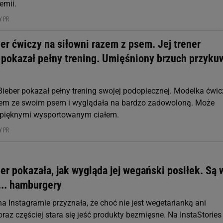
emii.
Y PR
er ćwiczy na siłowni razem z psem. Jej trener
 pokazał pełny trening. Umięśniony brzuch przyku
Bieber pokazał pełny trening swojej podopiecznej. Modelka ćwic
zem ze swoim psem i wyglądała na bardzo zadowoloną. Może
 pięknymi wysportowanym ciałem.
Y PR
er pokazała, jak wygląda jej wegański posiłek. Są 
i... hamburgery
na Instagramie przyznała, że choć nie jest wegetarianką ani
raz częściej stara się jeść produkty bezmięsne. Na InstaStories