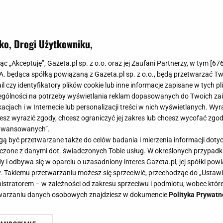
ko, Drogi Użytkowniku,
jąc „Akceptuję”, Gazeta.pl sp. z o.o. oraz jej Zaufani Partnerzy, w tym [
67
.A. będąca spółką powiązaną z Gazeta.pl sp. z o.o., będą przetwarzać T
ail czy identyfikatory plików cookie lub inne informacje zapisane w tych p
gólności na potrzeby wyświetlania reklam dopasowanych do Twoich zain
acjach i w Internecie lub personalizacji treści w nich wyświetlanych. Wyr
cesz wyrazić zgody, chcesz ograniczyć jej zakres lub chcesz wycofać zgo
aawansowanych”.
 być przetwarzane także do celów badania i mierzenia informacji dot
 łączone z danymi dot. świadczonych Tobie usług. W określonych przypad
i odbywa się w oparciu o uzasadniony interes Gazeta.pl, jej spółki powi
. Takiemu przetwarzaniu możesz się sprzeciwić, przechodząc do „Ust
nistratorem – w zależności od zakresu sprzeciwu i podmiotu, wobec które
etwarzaniu danych osobowych znajdziesz w dokumencie
Polityka Prywatn