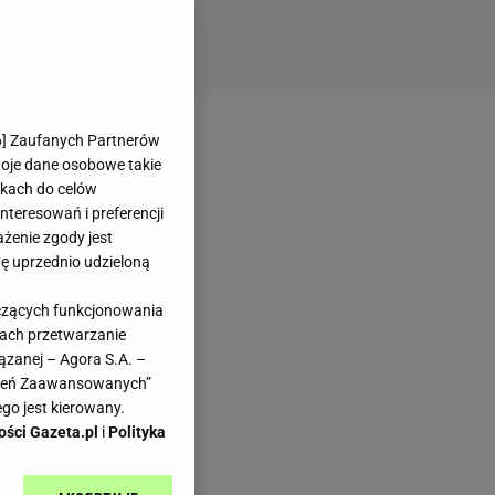
6
] Zaufanych Partnerów
woje dane osobowe takie
likach do celów
teresowań i preferencji
ażenie zgody jest
dę uprzednio udzieloną
yczących funkcjonowania
kach przetwarzanie
ązanej – Agora S.A. –
awień Zaawansowanych”
go jest kierowany.
ości Gazeta.pl
i
Polityka