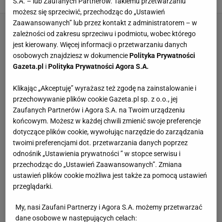
S.A. – lub Zaufanych Partnerów. Takiemu przetwarzaniu
MATERIAŁ PROMOCYJNY PR
możesz się sprzeciwić, przechodząc do „Ustawień
Zaawansowanych” lub przez kontakt z administratorem – w
zależności od zakresu sprzeciwu i podmiotu, wobec którego
jest kierowany. Więcej informacji o przetwarzaniu danych
osobowych znajdziesz w dokumencie
Polityka Prywatności
Gazeta.pl
i
Polityka Prywatności Agora S.A.
Klikając „Akceptuję” wyrażasz też zgodę na zainstalowanie i
przechowywanie plików cookie Gazeta.pl sp. z o.o., jej
Zaufanych Partnerów i Agora S.A. na Twoim urządzeniu
końcowym. Możesz w każdej chwili zmienić swoje preferencje
dotyczące plików cookie, wywołując narzędzie do zarządzania
twoimi preferencjami dot. przetwarzania danych poprzez
odnośnik „Ustawienia prywatności ” w stopce serwisu i
przechodząc do „Ustawień Zaawansowanych”. Zmiana
ustawień plików cookie możliwa jest także za pomocą ustawień
przeglądarki.
My, nasi Zaufani Partnerzy i Agora S.A. możemy przetwarzać
dane osobowe w następujących celach: