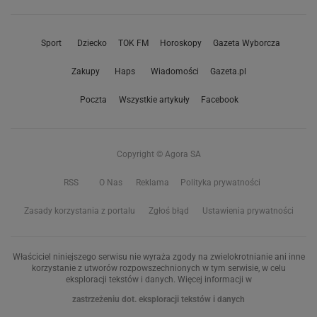
Sport
Dziecko
TOK FM
Horoskopy
Gazeta Wyborcza
Zakupy
Haps
Wiadomości
Gazeta.pl
Poczta
Wszystkie artykuły
Facebook
Copyright © Agora SA
RSS
O Nas
Reklama
Polityka prywatności
Zasady korzystania z portalu
Zgłoś błąd
Ustawienia prywatności
Właściciel niniejszego serwisu nie wyraża zgody na zwielokrotnianie ani inne
korzystanie z utworów rozpowszechnionych w tym serwisie, w celu
eksploracji tekstów i danych. Więcej informacji w
zastrzeżeniu dot. eksploracji tekstów i danych