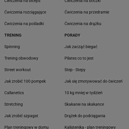
Ćwiczenia na biceps
Ćwiczenia na boczki
Ćwiczenia rozciągające
Ćwiczenia na przedramie
Ćwiczenia na pośladki
Ćwiczenia na drążku
TRENING
PORADY
Spinning
Jak zacząć biegać
Trening obwodowy
Pilates co to jest
Street workout
Step - Stepy
Jak zrobić 100 pompek
Jak się zmotywować do ćwiczeń
Callanetics
10 kg mniej w tydzień
Stretching
Skakanie na skakance
Jak zrobić szpagat
Drążek do podciągania
Plan treningowy w domu
Kalistenika - plan treningowy