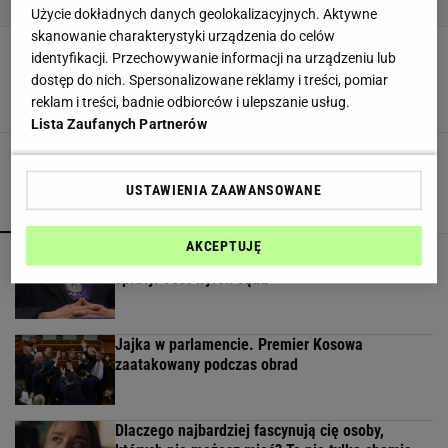
Użycie dokładnych danych geolokalizacyjnych. Aktywne
skanowanie charakterystyki urządzenia do celów
Gal Gadot w trakcie zdjęć do "Wonder Woman
identyfikacji. Przechowywanie informacji na urządzeniu lub
1984" była na specjalnej diecie. Jak wyglądały
dostęp do nich. Spersonalizowane reklamy i treści, pomiar
przygotowania do roli?
reklam i treści, badnie odbiorców i ulepszanie usług.
MATERIAŁ PROMOCYJNY PR
Lista Zaufanych Partnerów
USTAWIENIA ZAAWANSOWANE
POPULARNE
NAJNOWSZE
AKCEPTUJĘ
Oszuści wzięli na nią pożyczkę, bank zażądał
spłaty. Jest wyrok sądu
Jajka w parlamencie. Premier Kosowa
zaatakowany podczas obrad
Dlaczego najbardziej fascynują cię osoby,