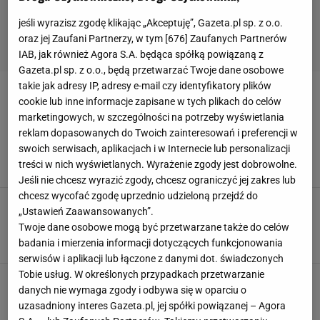
jeśli wyrazisz zgodę klikając „Akceptuję”, Gazeta.pl sp. z o.o.
oraz jej Zaufani Partnerzy, w tym [
676
] Zaufanych Partnerów
IAB, jak również Agora S.A. będąca spółką powiązaną z
Gazeta.pl sp. z o.o., będą przetwarzać Twoje dane osobowe
takie jak adresy IP, adresy e-mail czy identyfikatory plików
GAL GADOT
cookie lub inne informacje zapisane w tych plikach do celów
marketingowych, w szczególności na potrzeby wyświetlania
Przez tydzień ćwiczyła jak Wonder Woman. "To
reklam dopasowanych do Twoich zainteresowań i preferencji w
nie jest trening dla zwykłych śmiertelników"
swoich serwisach, aplikacjach i w Internecie lub personalizacji
MATERIAŁ PROMOCYJNY PR
treści w nich wyświetlanych. Wyrażenie zgody jest dobrowolne.
Jeśli nie chcesz wyrazić zgody, chcesz ograniczyć jej zakres lub
chcesz wycofać zgodę uprzednio udzieloną przejdź do
Wonder Woman kontra Kapitan Marvel - która
„Ustawień Zaawansowanych”.
superbohaterka ma lepszy trening?
Twoje dane osobowe mogą być przetwarzane także do celów
Dziennikarka przetestowała obie wersje
badania i mierzenia informacji dotyczących funkcjonowania
MATERIAŁ PROMOCYJNY PR
serwisów i aplikacji lub łączone z danymi dot. świadczonych
Tobie usług. W określonych przypadkach przetwarzanie
Trener personalny Gal Gadot opowiedział o jej
danych nie wymaga zgody i odbywa się w oparciu o
ćwiczeniach. Przygotowania do "Wonder
Woman 1984" nie należały do łatwych
uzasadniony interes Gazeta.pl, jej spółki powiązanej – Agora