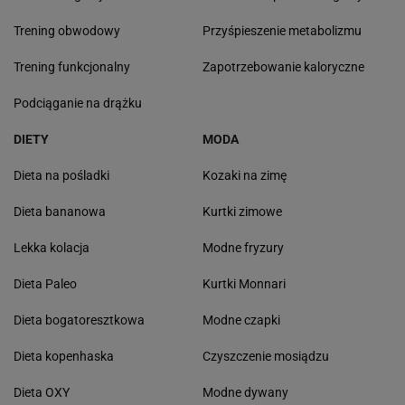
Trening obwodowy
Przyśpieszenie metabolizmu
Trening funkcjonalny
Zapotrzebowanie kaloryczne
Podciąganie na drążku
DIETY
MODA
Dieta na pośladki
Kozaki na zimę
Dieta bananowa
Kurtki zimowe
Lekka kolacja
Modne fryzury
Dieta Paleo
Kurtki Monnari
Dieta bogatoresztkowa
Modne czapki
Dieta kopenhaska
Czyszczenie mosiądzu
Dieta OXY
Modne dywany