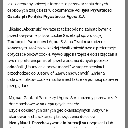
jest kierowany. Więcej informacji o przetwarzaniu danych
Kolejny akt agresji nastolatków. 16-latek
osobowych znajdziesz w dokumencie
Polityka Prywatności
zaatakowany nożem
Gazeta.pl
i
Polityka Prywatności Agora S.A.
Klikając „Akceptuję” wyrażasz też zgodę na zainstalowanie i
Kto najlepszym prezydentem w III RP? Dudy nie
przechowywanie plików cookie Gazeta.pl sp. z o.o., jej
wspominają dobrze nawet wyborcy PiS
Zaufanych Partnerów i Agora S.A. na Twoim urządzeniu
końcowym. Możesz w każdej chwili zmienić swoje preferencje
dotyczące plików cookie, wywołując narzędzie do zarządzania
Były żołnierz USA więziony w Rosji. Jego stan
twoimi preferencjami dot. przetwarzania danych poprzez
jest krytyczny
odnośnik „Ustawienia prywatności ” w stopce serwisu i
przechodząc do „Ustawień Zaawansowanych”. Zmiana
ustawień plików cookie możliwa jest także za pomocą ustawień
16 wysp, a wokół malownicze lasy. To oferuje
przeglądarki.
najdłuższe jezioro w Polsce
My, nasi Zaufani Partnerzy i Agora S.A. możemy przetwarzać
dane osobowe w następujących celach:
Użycie dokładnych danych geolokalizacyjnych. Aktywne
skanowanie charakterystyki urządzenia do celów
POLECAMY
identyfikacji. Przechowywanie informacji na urządzeniu lub