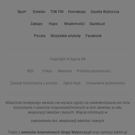
Sport
Dziecko
TOK FM
Horoskopy
Gazeta Wyborcza
Zakupy
Haps
Wiadomości
Gazeta.pl
Poczta
Wszystkie artykuły
Facebook
Copyright © Agora SA
RSS
O Nas
Reklama
Polityka prywatności
Zasady korzystania z portalu
Zgłoś błąd
Ustawienia prywatności
Właściciel niniejszego serwisu nie wyraża zgody na zwielokrotnianie ani inne
korzystanie z utworów rozpowszechnionych w tym serwisie, w celu
eksploracji tekstów i danych. Więcej informacji w
zastrzeżeniu dot. eksploracji tekstów i danych
Treści z
serwisów internetowych Grupy Wyborcza.pl
oraz serwisu tokfm.pl