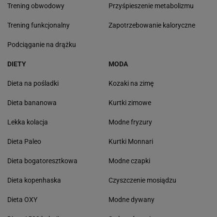
Trening obwodowy
Przyśpieszenie metabolizmu
Trening funkcjonalny
Zapotrzebowanie kaloryczne
Podciąganie na drążku
DIETY
MODA
Dieta na pośladki
Kozaki na zimę
Dieta bananowa
Kurtki zimowe
Lekka kolacja
Modne fryzury
Dieta Paleo
Kurtki Monnari
Dieta bogatoresztkowa
Modne czapki
Dieta kopenhaska
Czyszczenie mosiądzu
Dieta OXY
Modne dywany