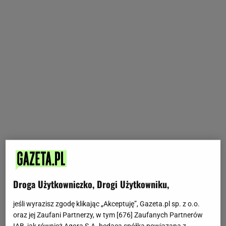
Droga Użytkowniczko, Drogi Użytkowniku,
jeśli wyrazisz zgodę klikając „Akceptuję”, Gazeta.pl sp. z o.o.
oraz jej Zaufani Partnerzy, w tym [
676
] Zaufanych Partnerów
IAB, jak również Agora S.A. będąca spółką powiązaną z