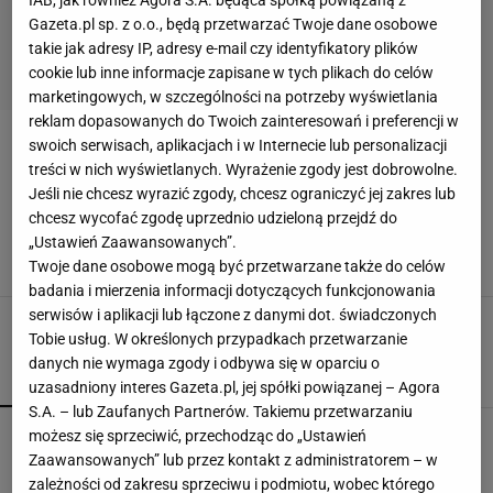
Gazeta.pl sp. z o.o., będą przetwarzać Twoje dane osobowe
takie jak adresy IP, adresy e-mail czy identyfikatory plików
cookie lub inne informacje zapisane w tych plikach do celów
marketingowych, w szczególności na potrzeby wyświetlania
reklam dopasowanych do Twoich zainteresowań i preferencji w
swoich serwisach, aplikacjach i w Internecie lub personalizacji
BOTTLE CAP CHALLENGE
treści w nich wyświetlanych. Wyrażenie zgody jest dobrowolne.
Jeśli nie chcesz wyrazić zgody, chcesz ograniczyć jej zakres lub
Anna Lewandowska i Robert Lewandowski
chcesz wycofać zgodę uprzednio udzieloną przejdź do
wzięli udział w #bottlecapchallenge. Jak
„Ustawień Zaawansowanych”.
wyszło?
Twoje dane osobowe mogą być przetwarzane także do celów
MATERIAŁ PROMOCYJNY PR
badania i mierzenia informacji dotyczących funkcjonowania
serwisów i aplikacji lub łączone z danymi dot. świadczonych
Tobie usług. W określonych przypadkach przetwarzanie
danych nie wymaga zgody i odbywa się w oparciu o
POPULARNE
NAJNOWSZE
uzasadniony interes Gazeta.pl, jej spółki powiązanej – Agora
S.A. – lub Zaufanych Partnerów. Takiemu przetwarzaniu
Polacy chcą zielonej energii, ale stawiają twardy
możesz się sprzeciwić, przechodząc do „Ustawień
warunek. "To sygnał alarmowy"
Zaawansowanych” lub przez kontakt z administratorem – w
zależności od zakresu sprzeciwu i podmiotu, wobec którego